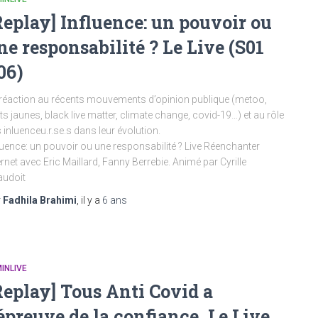
Replay] Influence: un pouvoir ou
ne responsabilité ? Le Live (S01
06)
réaction au récents mouvements d’opinion publique (metoo,
ets jaunes, black live matter, climate change, covid-19…) et au rôle
 inluenceu.r.se.s dans leur évolution.
luence: un pouvoir ou une responsabilité ? Live Réenchanter
ernet avec Eric Maillard, Fanny Berrebie. Animé par Cyrille
audoit
r
Fadhila Brahimi
, il y a
6 ans
INLIVE
Replay] Tous Anti Covid a
’épreuve de la confiance. Le Live