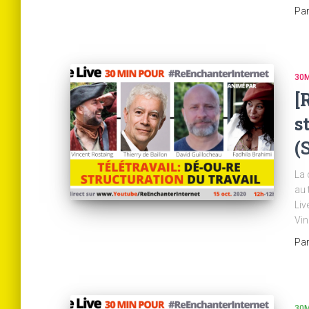
Pa
30M
[
s
(
La 
au 
Liv
Vin
Pa
30M