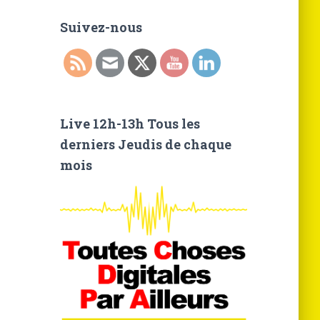
h
e
Suivez-nous
r
c
h
e
r
Live 12h-13h Tous les
:
derniers Jeudis de chaque
mois