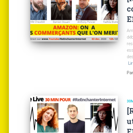
c
E
Ama
déb
res
ess
des
Li
Pa
30M
[
u
E