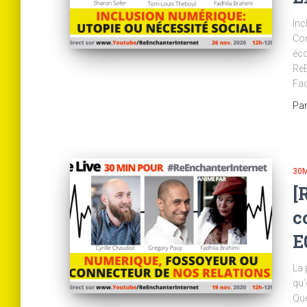
Inc
Com
éco
ReE
Fad
Pa
30M
[
c
E
La 
qu’
Que