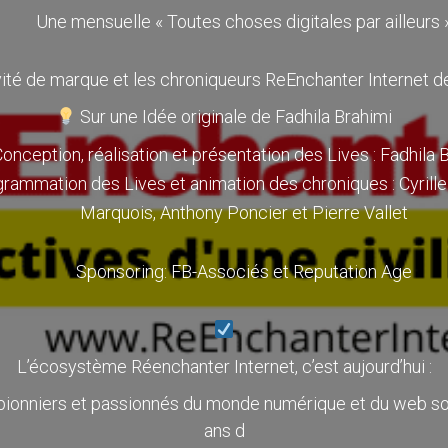
Une mensuelle « Toutes choses digitales par ailleurs 
vité de marque et les chroniqueurs ReEnchanter Internet d
Sur une Idée originale de Fadhila Brahimi
onception, réalisation et présentation des Lives : Fadhila 
grammation des Lives et animation des chroniques : Cyrille
Marquois, Anthony Poncier et Pierre Vallet
Sponsoring: FB-Associés et Reputation Age
L’écosystème Réenchanter Internet, c’est aujourd’hui :
 pionniers et passionnés du monde numérique et du web s
ans d