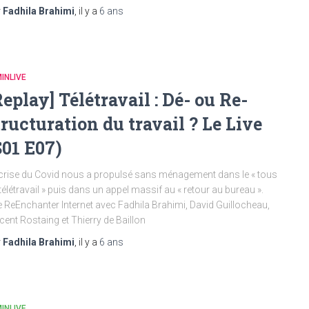
r
Fadhila Brahimi
, il y a
6 ans
INLIVE
Replay] Télétravail : Dé- ou Re-
tructuration du travail ? Le Live
S01 E07)
crise du Covid nous a propulsé sans ménagement dans le « tous
télétravail » puis dans un appel massif au « retour au bureau ».
e ReEnchanter Internet avec Fadhila Brahimi, David Guillocheau,
cent Rostaing et Thierry de Baillon
r
Fadhila Brahimi
, il y a
6 ans
INLIVE