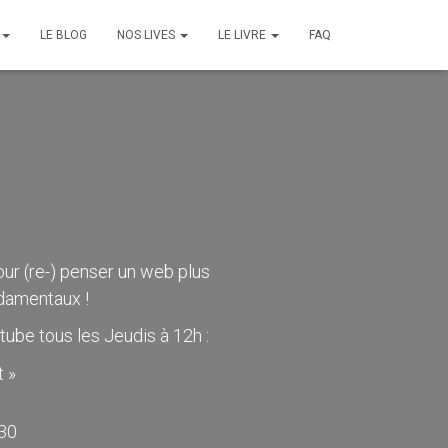
LE BLOG
NOS LIVES
LE LIVRE
FAQ
ur (re-) penser un web plus
ndamentaux !
ube tous les Jeudis à 12h :
 »
 30