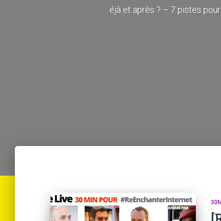
éjà et après ? – 7 pistes pou
30M
[