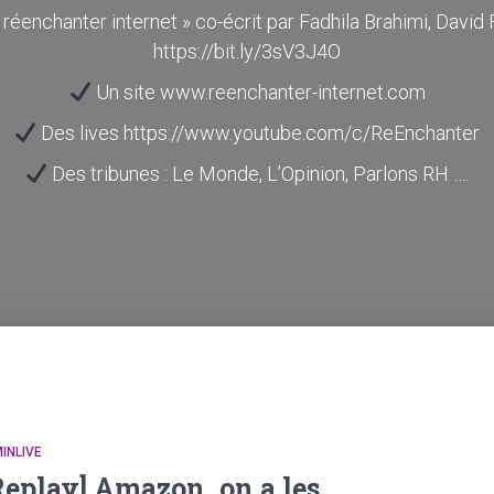
r réenchanter internet » co-écrit par Fadhila Brahimi, Davi
https://bit.ly/3sV3J4O
Un site www.reenchanter-internet.com
Des lives https://www.youtube.com/c/ReEnchanter
Des tribunes : Le Monde, L’Opinion, Parlons RH ….
INLIVE
Replay] Amazon, on a les