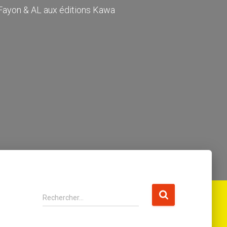
d Fayon & AL aux éditions Kawa
R
Rechercher…
e
c