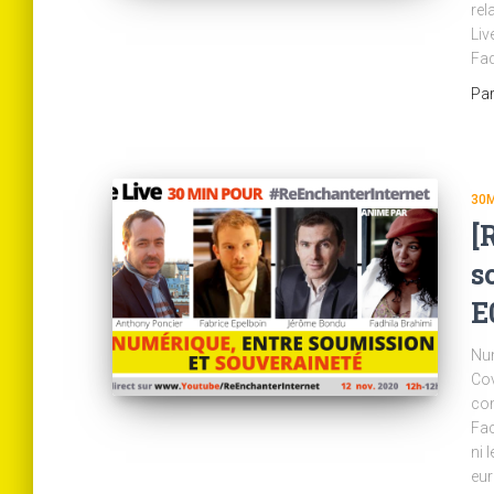
rel
Liv
Fad
Pa
30M
[
s
E
Num
Cov
com
Fac
ni 
eur