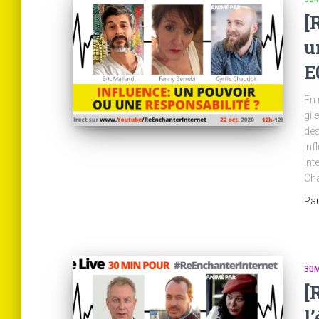
[
u
E
En 
gil
des
Inf
Int
Ch
Pa
30M
[
l