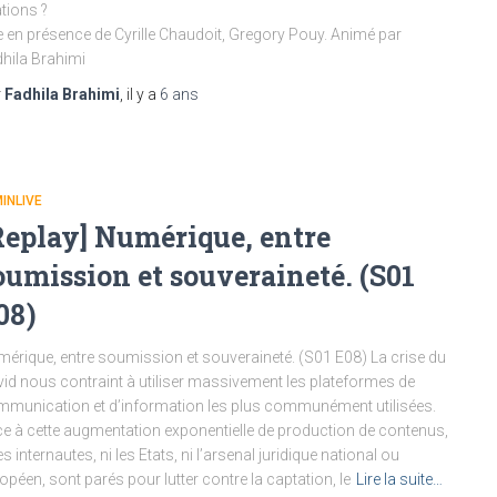
ations ?
e en présence de Cyrille Chaudoit, Gregory Pouy. Animé par
hila Brahimi
r
Fadhila Brahimi
, il y a
6 ans
INLIVE
Replay] Numérique, entre
oumission et souveraineté. (S01
08)
érique, entre soumission et souveraineté. (S01 E08) La crise du
id nous contraint à utiliser massivement les plateformes de
munication et d’information les plus communément utilisées.
e à cette augmentation exponentielle de production de contenus,
les internautes, ni les Etats, ni l’arsenal juridique national ou
opéen, sont parés pour lutter contre la captation, le
Lire la suite…