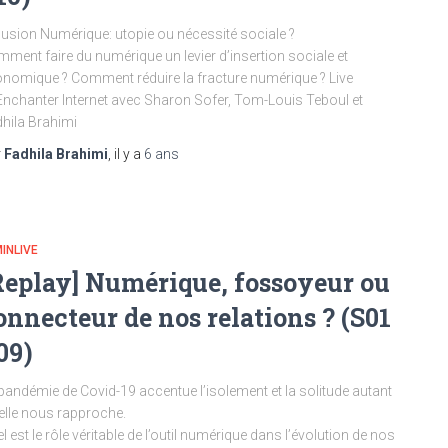
lusion Numérique: utopie ou nécessité sociale ?
ment faire du numérique un levier d’insertion sociale et
nomique ? Comment réduire la fracture numérique ? Live
nchanter Internet avec Sharon Sofer, Tom-Louis Teboul et
hila Brahimi
r
Fadhila Brahimi
, il y a
6 ans
INLIVE
Replay] Numérique, fossoyeur ou
onnecteur de nos relations ? (S01
09)
pandémie de Covid-19 accentue l’isolement et la solitude autant
elle nous rapproche.
l est le rôle véritable de l’outil numérique dans l’évolution de nos