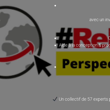
avec un in
C
Aide à la conception & pro
Un collectif de 57 experts