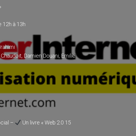
»
e 12h à 13h
Brahimi
 Chaudoit, Damien Douani, Emilie
ocial –
Un livre « Web 2.0 15