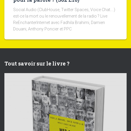
Social Audio (ClubHouse, Twitter Spaces, Voice Chat....)
est-ce la mort ou le renouvellement de la radio ? Live
ReEnchanterInternet avec Fadhila Brahimi, Damien
Douani, Anthony Poncier et PPC
Tout savoir sur le livre ?