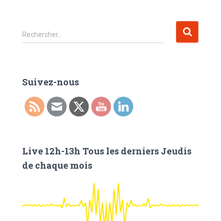
R
Rechercher…
e
c
h
e
Suivez-nous
r
c
h
e
r
Live 12h-13h Tous les derniers Jeudis
:
de chaque mois