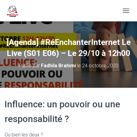
D
É
P
L
I
[Agenda] #RéEnchanterInternet Le
E
R
Live (S01 E06) – Le 29/10 à 12h00
L
A
Publié par
Fadhila Brahimi
le
24 octobre 2020
N
A
V
I
G
A
Influence: un pouvoir ou une
T
I
O
responsabilité ?
N
Ou bien les deux ?