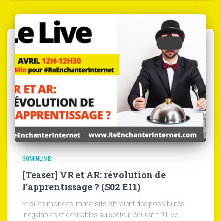
30MINLIVE
[Teaser] VR et AR: révolution de
l’apprentissage ? (S02 E11)
Et si les mondes immersifs offraient des possibilités
inégalables et désirables au secteur éducatif ?! Live