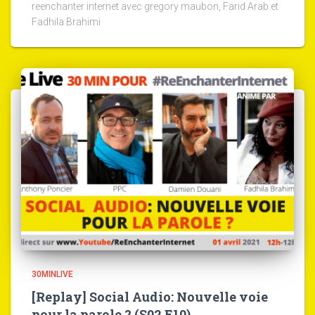
reenchanter internet avec gregory maubon, Farid Arab et
Fadhila Brahimi
30MINLIVE
[Replay] Social Audio: Nouvelle voie
pour la parole ? (S02 E10)