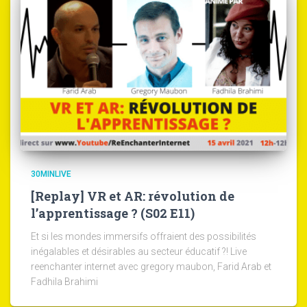
30MINLIVE
[Replay] VR et AR: révolution de
l’apprentissage ? (S02 E11)
Et si les mondes immersifs offraient des possibilités
inégalables et désirables au secteur éducatif ?! Live
reenchanter internet avec gregory maubon, Farid Arab et
Fadhila Brahimi