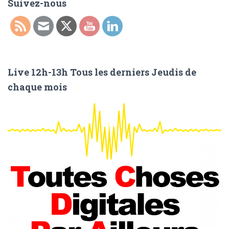
Suivez-nous
r
c
h
e
r
Live 12h-13h Tous les derniers Jeudis de
:
chaque mois