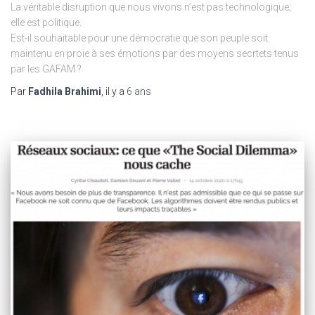
La véritable disruption que nous vivons n’est pas technologique;
elle est politique.
Est-il souhaitable pour une démocratie que son peuple soit
maintenu en proie à ses émotions par des moyens secrtets tenus
par les GAFAM ?
Par
Fadhila Brahimi
, il y a
6 ans