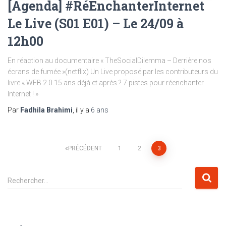
[Agenda] #RéEnchanterInternet
Le Live (S01 E01) – Le 24/09 à
12h00
En réaction au documentaire « TheSocialDilemma – Derrière nos
écrans de fumée »(netflix) Un Live proposé par les contributeurs du
livre « WEB 2.0 15 ans déjà et après ? 7 pistes pour réenchanter
Internet ! »
Par
Fadhila Brahimi
, il y a
6 ans
Pagination
PRÉCÉDENT
1
2
3
des
R
Rechercher…
e
publications
c
h
e