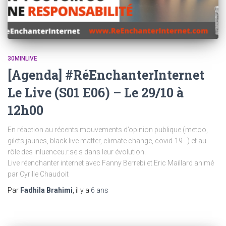
30MINLIVE
[Agenda] #RéEnchanterInternet
Le Live (S01 E06) – Le 29/10 à
12h00
En réaction au récents mouvements d’opinion publique (metoo,
gilets jaunes, black live matter, climate change, covid-19…) et au
rôle des inluenceu.r.se.s dans leur évolution.
Live réenchanter internet avec Fanny Berrebi et Eric Maillard animé
par Cyrille Chaudoit
Par
Fadhila Brahimi
, il y a
6 ans