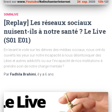
30MINLIVE
[Replay] Les réseaux sociaux
nuisent-ils à notre santé ? Le Live
(S01 E01)
En levant le voile sur les dérives des médias sociaux, nous ont-ils
ouverts les yeux sur notre incapacité à nous désintoxiquer des
Likes et autres addictifs ou sur l’incapacité de nos institutions à
prendre soin de notre charge mentale ?
Par
Fadhila Brahimi
, il y a
6 ans