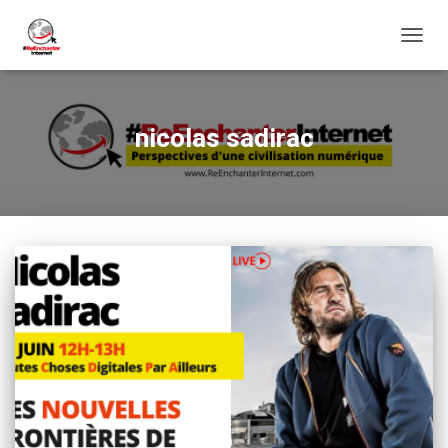
DÉPLI
LA
NAVIG
nicolas sadirac