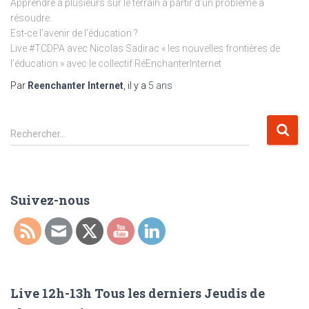
Apprendre à plusieurs sur le terrain à partir d’un problème à
résoudre.
Est-ce l’avenir de l’éducation ?
Live #TCDPA avec Nicolas Sadirac « les nouvelles frontières de
l’éducation » avec le collectif RéEnchanterInternet
Par
Reenchanter Internet
, il y a
5 ans
R
Rechercher…
e
c
h
e
Suivez-nous
r
c
h
e
r
Live 12h-13h Tous les derniers Jeudis de
: