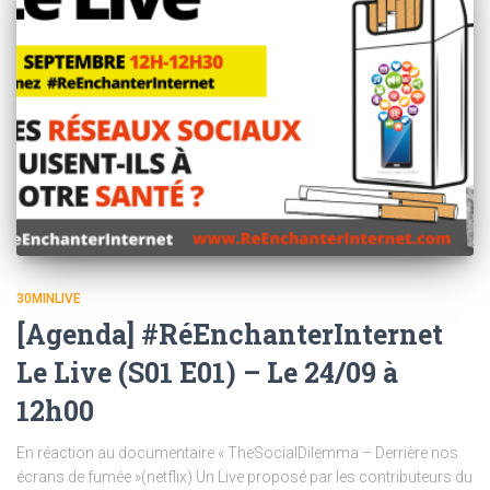
30MINLIVE
[Agenda] #RéEnchanterInternet
Le Live (S01 E01) – Le 24/09 à
12h00
En réaction au documentaire « TheSocialDilemma – Derrière nos
écrans de fumée »(netflix) Un Live proposé par les contributeurs du