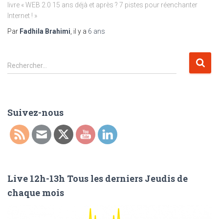
livre « WEB 2.0 15 ans déjà et après ? 7 pistes pour réenchanter
Internet ! »
Par
Fadhila Brahimi
, il y a
6 ans
R
Rechercher…
e
c
h
e
Suivez-nous
r
c
h
e
r
Live 12h-13h Tous les derniers Jeudis de
:
chaque mois