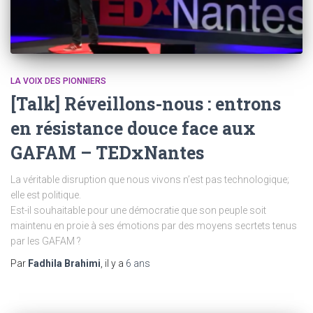
LA VOIX DES PIONNIERS
[Talk] Réveillons-nous : entrons
en résistance douce face aux
GAFAM – TEDxNantes
La véritable disruption que nous vivons n’est pas technologique;
elle est politique.
Est-il souhaitable pour une démocratie que son peuple soit
maintenu en proie à ses émotions par des moyens secrtets tenus
par les GAFAM ?
Par
Fadhila Brahimi
, il y a
6 ans