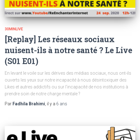
30MINLIVE
[Replay] Les réseaux sociaux
nuisent-ils à notre santé ? Le Live
(S01 E01)
En levant le voile sur les dérives des médias sociaux, nous ont-ils
ouverts les yeux sur notre incapacité à nous désintoxiquer des
Likes et autres addictifs ou sur l’incapacité de nos institutions à
prendre soin de notre charge mentale ?
Par
Fadhila Brahimi
, il y a
6 ans