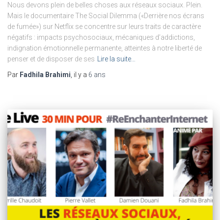
Nous devons plein de belles choses aux réseaux sociaux. Plein.
Mais le documentaire The Social Dilemma («Derrière nos écrans
de fumée») sur Netflix se concentre sur leurs traits de caractère
négatifs : impacts psychosociaux, mécaniques d’addictions,
indignation émotionnelle permanente, atteintes à notre liberté de
penser et de disposer de ses
Lire la suite…
Par
Fadhila Brahimi
, il y a
6 ans