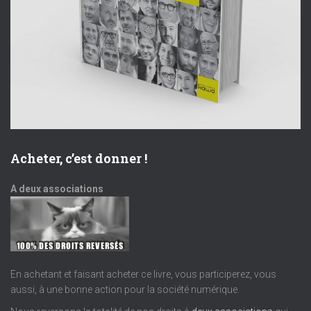
e
o
n
n
t
d
e
v
Acheter, c’est donner !
u
A deux associations
e
s
É
En achetant et faisant acheter ce livre, vous participerez, vous
aussi, à une bonne action pour la société numérique.
v