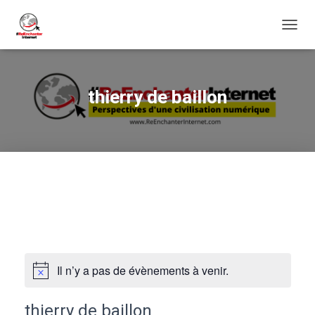
DÉPLI
LA
NAVIG
thierry de baillon
Il n’y a pas de évènements à venir.
thierry de baillon