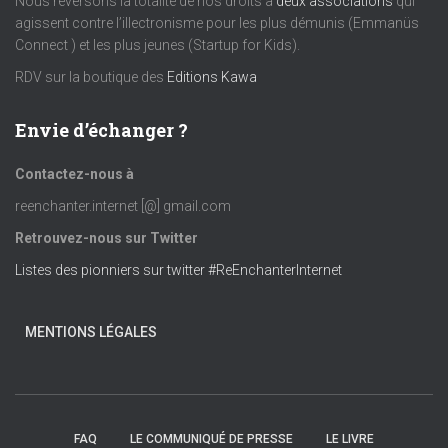
Nous reversons la totalité de nos droits à
deux associations
qui
agissent contre l’illectronisme pour les plus démunis (Emmanüs
è
Connect ) et les plus jeunes (Startup for Kids).
RDV sur la boutique des
Editions Kawa
n
e
Envie d’échanger ?
m
Contactez-nous à
reenchanter.internet [@] gmail.com
e
Retrouvez-nous sur Twitter
n
Listes des pionniers sur twitter #ReEnchanterInternet
t
MENTIONS LÉGALES
s
FAQ
LE COMMUNIQUÉ DE PRESSE
LE LIVRE