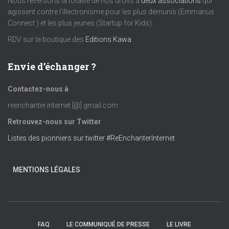
Nous reversons la totalité de nos droits à
deux associations
qui
agissent contre l’illectronisme pour les plus démunis (Emmanüs
è
Connect ) et les plus jeunes (Startup for Kids).
RDV sur la boutique des
Editions Kawa
n
e
Envie d’échanger ?
m
Contactez-nous à
reenchanter.internet [@] gmail.com
e
Retrouvez-nous sur Twitter
n
Listes des pionniers sur twitter #ReEnchanterInternet
t
MENTIONS LÉGALES
s
FAQ
LE COMMUNIQUÉ DE PRESSE
LE LIVRE