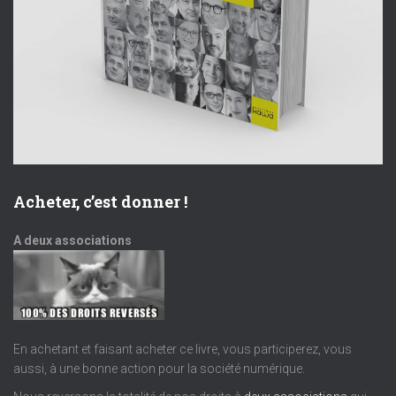
e
o
n
n
t
d
e
v
Acheter, c’est donner !
u
A deux associations
e
s
É
En achetant et faisant acheter ce livre, vous participerez, vous
aussi, à une bonne action pour la société numérique.
v