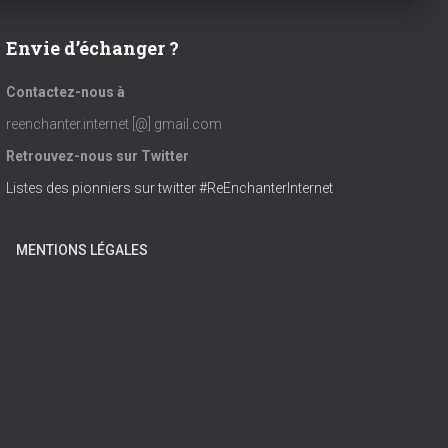
u
a
Envie d’échanger ?
e
Contactez-nous à
s
v
reenchanter.internet [@] gmail.com
É
Retrouvez-nous sur Twitter
i
Listes des pionniers sur twitter #ReEnchanterInternet
v
g
è
MENTIONS LÉGALES
a
n
t
e
i
m