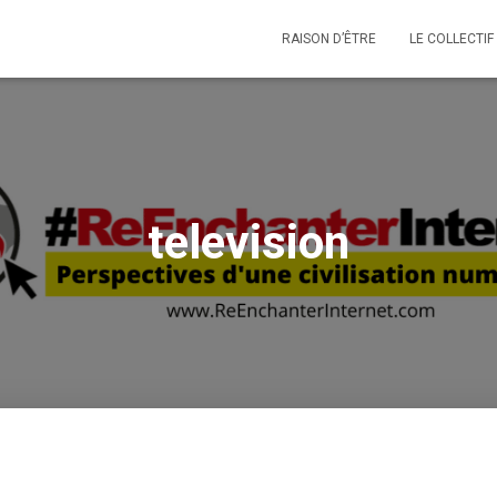
RAISON D’ÊTRE
LE COLLECTIF
television