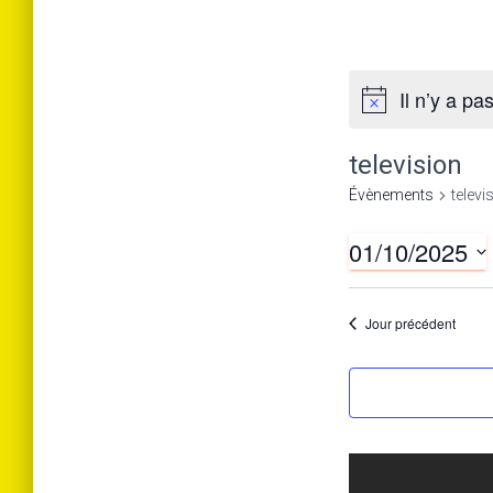
Il n’y a p
television
Évènements
televi
01/10/2025
S
é
Jour précédent
l
e
c
t
i