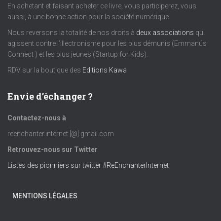
t
En achetant et faisant acheter ce livre, vous participerez, vous
aussi, à une bonne action pour la société numérique.
s
Nous reversons la totalité de nos droits à
deux associations
qui
agissent contre l’illectronisme pour les plus démunis (Emmanüs
Connect ) et les plus jeunes (Startup for Kids).
RDV sur la boutique des
Editions Kawa
Envie d’échanger ?
Contactez-nous à
reenchanter.internet [@] gmail.com
Retrouvez-nous sur Twitter
Listes des pionniers sur twitter #ReEnchanterInternet
MENTIONS LÉGALES