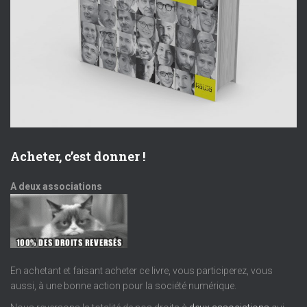
e
o
n
n
t
d
e
v
Acheter, c’est donner !
u
A deux associations
e
s
É
En achetant et faisant acheter ce livre, vous participerez, vous
aussi, à une bonne action pour la société numérique.
v