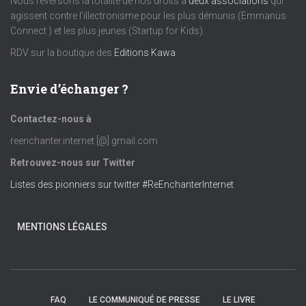
Nous reversons la totalité de nos droits à
deux associations
qui
agissent contre l’illectronisme pour les plus démunis (Emmanüs
è
Connect ) et les plus jeunes (Startup for Kids).
RDV sur la boutique des
Editions Kawa
n
e
Envie d’échanger ?
m
Contactez-nous à
reenchanter.internet [@] gmail.com
e
Retrouvez-nous sur Twitter
n
Listes des pionniers sur twitter #ReEnchanterInternet
t
MENTIONS LÉGALES
s
FAQ
LE COMMUNIQUÉ DE PRESSE
LE LIVRE