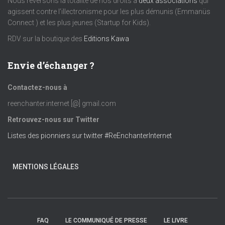
Nous reversons la totalité de nos droits à
deux associations
qui
agissent contre l’illectronisme pour les plus démunis (Emmanüs
è
Connect ) et les plus jeunes (Startup for Kids).
RDV sur la boutique des
Editions Kawa
n
e
Envie d’échanger ?
m
Contactez-nous à
reenchanter.internet [@] gmail.com
e
Retrouvez-nous sur Twitter
n
Listes des pionniers sur twitter #ReEnchanterInternet
t
MENTIONS LÉGALES
s
FAQ
LE COMMUNIQUÉ DE PRESSE
LE LIVRE