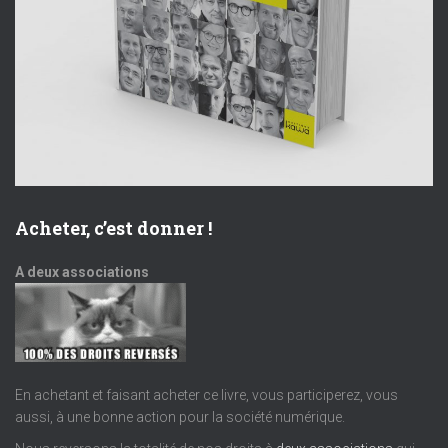
e
o
n
n
t
d
e
v
Acheter, c’est donner !
u
A deux associations
e
s
É
En achetant et faisant acheter ce livre, vous participerez, vous
aussi, à une bonne action pour la société numérique.
v