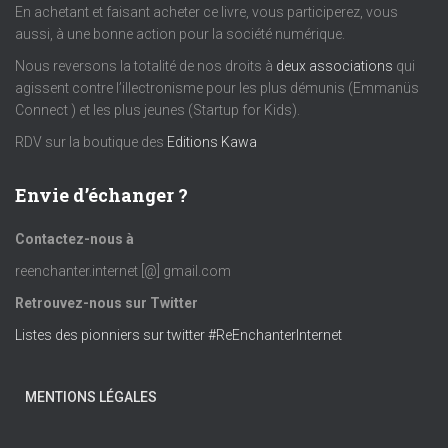
t
En achetant et faisant acheter ce livre, vous participerez, vous
aussi, à une bonne action pour la société numérique.
s
Nous reversons la totalité de nos droits à
deux associations
qui
agissent contre l’illectronisme pour les plus démunis (Emmanüs
Connect ) et les plus jeunes (Startup for Kids).
RDV sur la boutique des
Editions Kawa
Envie d’échanger ?
Contactez-nous à
reenchanter.internet [@] gmail.com
Retrouvez-nous sur Twitter
Listes des pionniers sur twitter #ReEnchanterInternet
MENTIONS LÉGALES