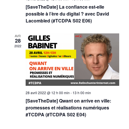
a
n
[SaveTheDate] La confiance est-elle
possible à l’ère du digital ? avec David
e
t
Lacombled (#TCDPA S02 E06)
m
i
AVR
e
28
o
2022
n
n
t
d
e
28 avril 2022 @ 12 h 00 min
-
13 h 00 min
v
[SaveTheDate] Qwant on arrive en ville:
promesses et réalisations numériques
u
#TCDPA (#TCDPA S02 E04)
e