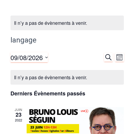
Il n’y a pas de évènements à venir.
langage
09/08/2026
R
N
R
M
E
O
S
C
a
e
I
é
H
Il n’y a pas de évènements à venir.
S
E
v
l
c
R
e
C
i
Derniers Évènements passés
c
H
h
E
g
t
JUIN
i
e
23
a
o
2022
r
t
n
n