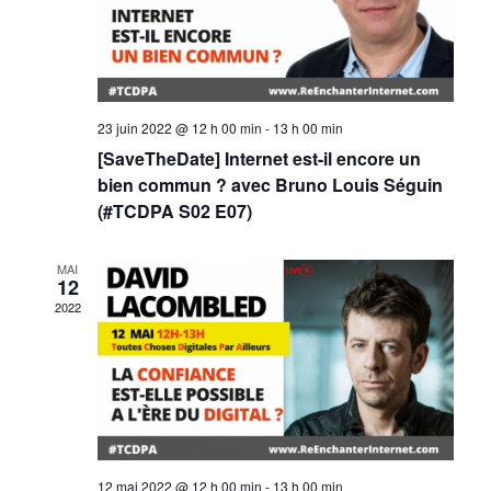
i
c
e
z
o
h
u
n
n
e
23 juin 2022 @ 12 h 00 min
-
13 h 00 min
e
d
[SaveTheDate] Internet est-il encore un
d
e
e
bien commun ? avec Bruno Louis Séguin
a
(#TCDPA S02 E07)
t
t
v
e
u
n
MAI
.
12
e
2022
a
s
v
É
i
v
g
è
12 mai 2022 @ 12 h 00 min
-
13 h 00 min