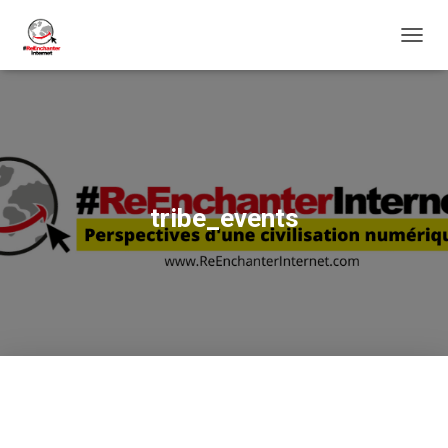
DÉPLI
LA
NAVIG
tribe_events