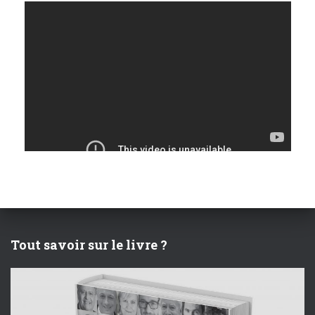
s
É
v
è
n
e
m
e
Tout savoir sur le livre ?
n
t