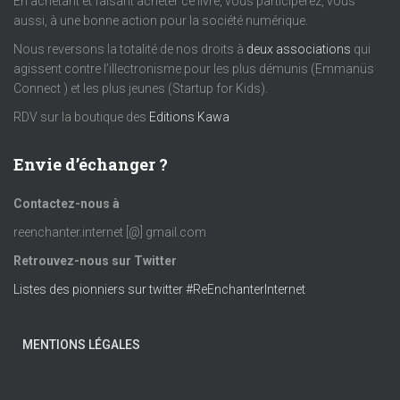
En achetant et faisant acheter ce livre, vous participerez, vous
aussi, à une bonne action pour la société numérique.
Nous reversons la totalité de nos droits à
deux associations
qui
agissent contre l’illectronisme pour les plus démunis (Emmanüs
Connect ) et les plus jeunes (Startup for Kids).
RDV sur la boutique des
Editions Kawa
Envie d’échanger ?
Contactez-nous à
reenchanter.internet [@] gmail.com
Retrouvez-nous sur Twitter
Listes des pionniers sur twitter #ReEnchanterInternet
MENTIONS LÉGALES