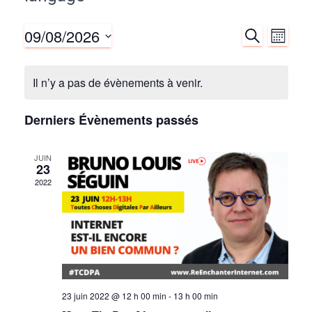
09/08/2026
R
N
R
M
E
O
S
C
a
e
I
é
H
Il n’y a pas de évènements à venir.
S
E
v
l
c
R
e
C
i
Derniers Évènements passés
c
H
h
E
g
t
JUIN
i
e
23
a
o
2022
r
t
n
n
i
c
e
z
o
h
u
n
n
e
23 juin 2022 @ 12 h 00 min
-
13 h 00 min
e
d