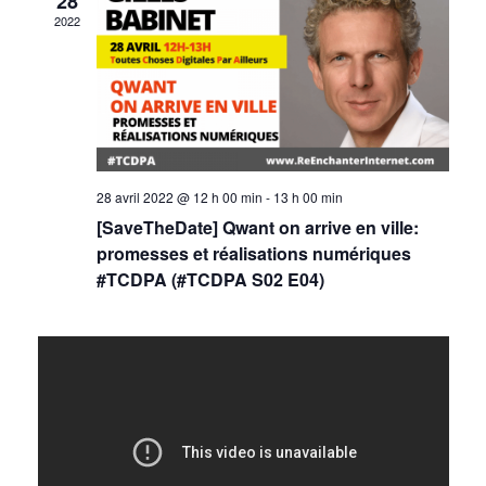
28
o
2022
n
n
t
d
e
28 avril 2022 @ 12 h 00 min
-
13 h 00 min
v
[SaveTheDate] Qwant on arrive en ville:
promesses et réalisations numériques
u
#TCDPA (#TCDPA S02 E04)
e
s
É
v