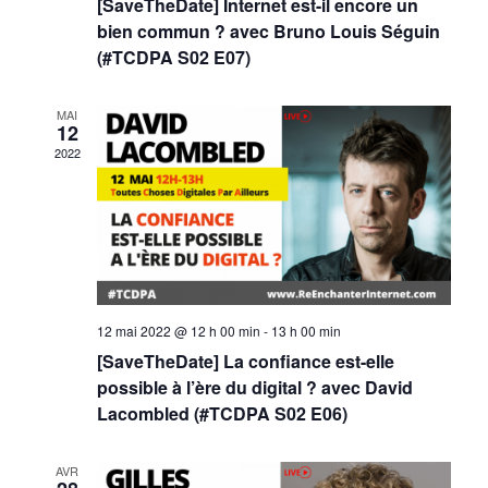
[SaveTheDate] Internet est-il encore un
d
e
e
bien commun ? avec Bruno Louis Séguin
a
(#TCDPA S02 E07)
t
t
v
e
u
n
MAI
.
12
e
2022
a
s
v
É
i
v
g
è
12 mai 2022 @ 12 h 00 min
-
13 h 00 min
a
n
[SaveTheDate] La confiance est-elle
possible à l’ère du digital ? avec David
e
t
Lacombled (#TCDPA S02 E06)
m
i
AVR
e