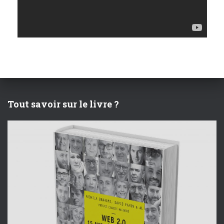
è
n
e
m
e
Tout savoir sur le livre ?
n
t
s