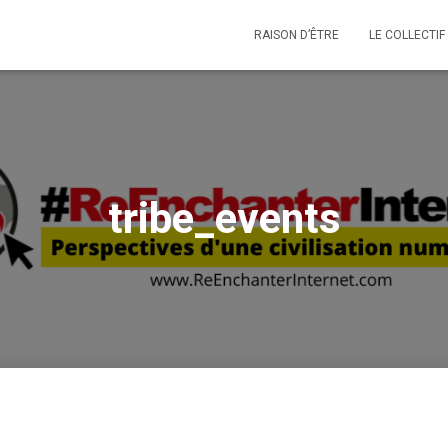
RAISON D’ÊTRE
LE COLLECTIF
tribe_events