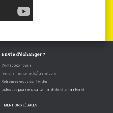
e
o
n
n
t
d
e
Envie d’échanger ?
v
Contactez-nous à
reenchanter.internet [@] gmail.com
u
Retrouvez-nous sur Twitter
Listes des pionniers sur twitter #ReEnchanterInternet
e
MENTIONS LÉGALES
s