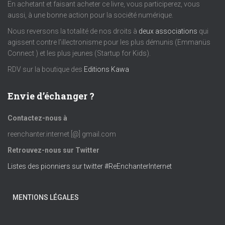
É
En achetant et faisant acheter ce livre, vous participerez, vous
aussi, à une bonne action pour la société numérique.
v
Nous reversons la totalité de nos droits à
deux associations
qui
agissent contre l’illectronisme pour les plus démunis (Emmanüs
è
Connect ) et les plus jeunes (Startup for Kids).
RDV sur la boutique des
Editions Kawa
n
e
Envie d’échanger ?
m
Contactez-nous à
reenchanter.internet [@] gmail.com
e
Retrouvez-nous sur Twitter
n
Listes des pionniers sur twitter #ReEnchanterInternet
t
MENTIONS LÉGALES
s