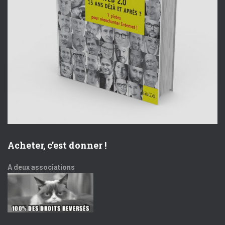
e
t
m
i
e
o
n
n
t
d
e
v
Acheter, c’est donner !
u
A deux associations
e
s