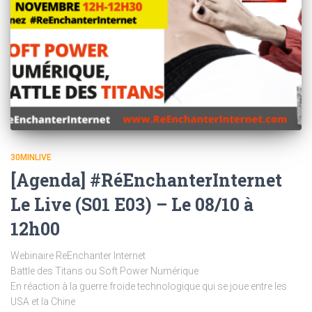
30MINLIVE
[Agenda] #RéEnchanterInternet
Le Live (S01 E03) – Le 08/10 à
12h00
Webinaire ReEnchanter Internet
Battle des Titans ou Soft Power Numérique
En réaction à la guerre froide technologique qui se joue entre les
USA et la Chine