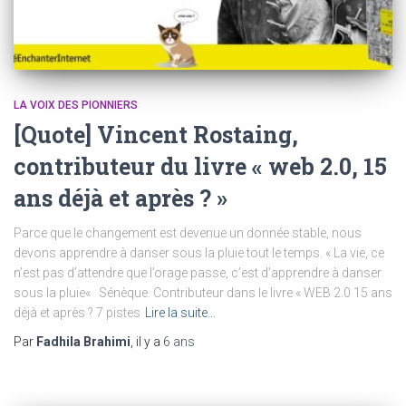
LA VOIX DES PIONNIERS
[Quote] Vincent Rostaing,
contributeur du livre « web 2.0, 15
ans déjà et après ? »
Parce que le changement est devenue un donnée stable, nous
devons apprendre à danser sous la pluie tout le temps. « La vie, ce
n’est pas d’attendre que l’orage passe, c’est d’apprendre à danser
sous la pluie« Sénèque. Contributeur dans le livre « WEB 2.0 15 ans
déjà et après ? 7 pistes
Lire la suite…
Par
Fadhila Brahimi
, il y a
6 ans