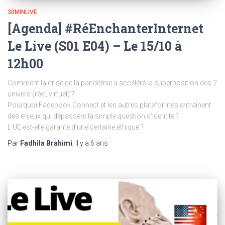
30MINLIVE
[Agenda] #RéEnchanterInternet
Le Live (S01 E04) – Le 15/10 à
12h00
Comment la crise de la pandémie a accéléré la superposition des 2
univers (réel, virtuel) ?
Pourquoi Facebook Connect et les autres plateformes entraînent
des enjeux qui dépassent la simple question d’identité ?
L’UE est-elle garante d’une certaine éthique ?
Par
Fadhila Brahimi
, il y a
6 ans