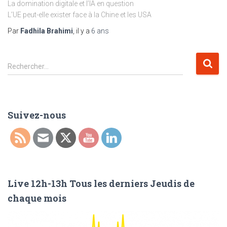
La domination digitale et l’IA en question
L’UE peut-elle exister face à la Chine et les USA
Par
Fadhila Brahimi
, il y a
6 ans
R
Rechercher…
e
c
h
e
Suivez-nous
r
c
h
e
r
Live 12h-13h Tous les derniers Jeudis de
:
chaque mois