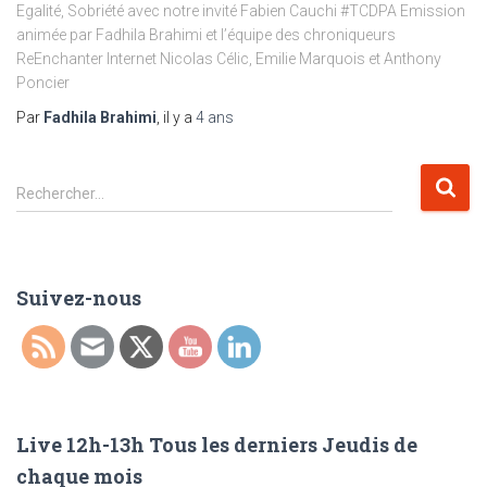
Egalité, Sobriété avec notre invité Fabien Cauchi #TCDPA Emission
animée par Fadhila Brahimi et l’équipe des chroniqueurs
ReEnchanter Internet Nicolas Célic, Emilie Marquois et Anthony
Poncier
Par
Fadhila Brahimi
, il y a
4 ans
R
Rechercher…
e
c
h
e
Suivez-nous
r
c
h
e
r
Live 12h-13h Tous les derniers Jeudis de
:
chaque mois