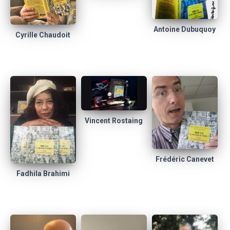
Antoine Dubuquoy
Cyrille Chaudoit
Vincent Rostaing
Frédéric Canevet
Fadhila Brahimi