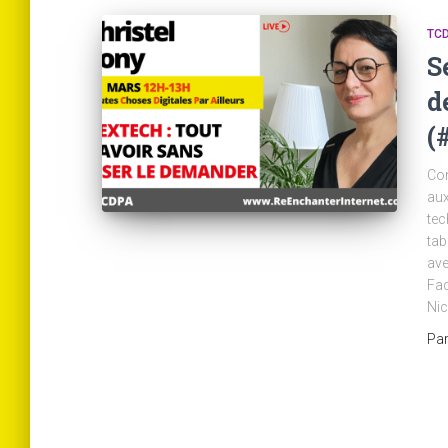
TCD
S
d
(
Com
aux
tec
tab
ave
Fad
Nic
Pa