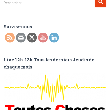
R
Rechercher…
e
c
h
e
Suivez-nous
r
c
h
e
r
Live 12h-13h Tous les derniers Jeudis de
:
chaque mois