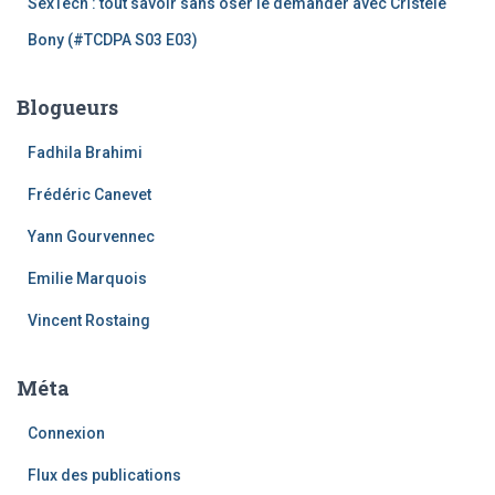
SexTech : tout savoir sans oser le demander avec Cristele
Bony (#TCDPA S03 E03)
Blogueurs
Fadhila Brahimi
Frédéric Canevet
Yann Gourvennec
Emilie Marquois
Vincent Rostaing
Méta
Connexion
Flux des publications