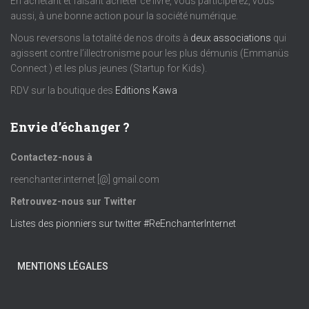
En achetant et faisant acheter ce livre, vous participerez, vous
aussi, à une bonne action pour la société numérique.
Nous reversons la totalité de nos droits à
deux associations
qui
agissent contre l’illectronisme pour les plus démunis (Emmanüs
Connect ) et les plus jeunes (Startup for Kids).
RDV sur la boutique des
Editions Kawa
Envie d’échanger ?
Contactez-nous à
reenchanter.internet [@] gmail.com
Retrouvez-nous sur Twitter
Listes des pionniers sur twitter #ReEnchanterInternet
MENTIONS LÉGALES