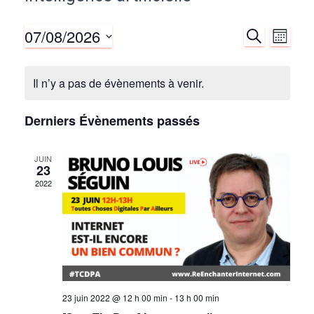
07/08/2026
R
N
R
M
E
O
S
C
a
e
I
é
H
Il n’y a pas de évènements à venir.
S
E
v
l
c
R
e
C
i
Derniers Évènements passés
c
H
h
E
g
t
JUIN
i
e
23
a
o
2022
r
t
n
n
i
c
e
z
o
h
u
n
n
e
23 juin 2022 @ 12 h 00 min
-
13 h 00 min
e
d