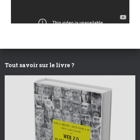
è
n
e
m
e
Tout savoir sur le livre ?
n
t
s