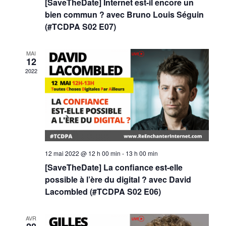
[SaveTheDate] Internet est-il encore un
d
e
e
bien commun ? avec Bruno Louis Séguin
a
(#TCDPA S02 E07)
t
t
v
e
u
n
MAI
.
12
e
2022
a
s
v
É
i
v
g
è
12 mai 2022 @ 12 h 00 min
-
13 h 00 min
a
n
[SaveTheDate] La confiance est-elle
possible à l’ère du digital ? avec David
e
t
Lacombled (#TCDPA S02 E06)
m
i
AVR
e