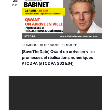
28
o
2022
n
n
t
d
e
28 avril 2022 @ 12 h 00 min
-
13 h 00 min
v
[SaveTheDate] Qwant on arrive en ville:
promesses et réalisations numériques
u
#TCDPA (#TCDPA S02 E04)
e
s
É
v